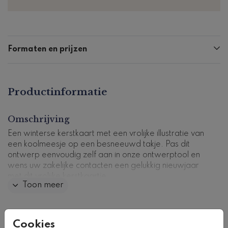
Formaten en prijzen
Productinformatie
Omschrijving
Een winterse kerstkaart met een vrolijke illustratie van
een koolmeesje op een besneeuwd takje. Pas dit
ontwerp eenvoudig zelf aan in onze ontwerptool en
wens uw zakelijke contacten een gelukkig nieuwjaar
met dit vrolijke kerstkaartje.
Toon meer
Kaartcode: zk-0183
Collectie
Cookies