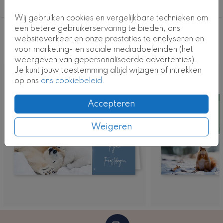
Alle zakelijke kerstkaarten
Wij gebruiken cookies en vergelijkbare technieken om
een betere gebruikerservaring te bieden, ons
Deze ontwerpen vind je misschien ook
websiteverkeer en onze prestaties te analyseren en
voor marketing- en sociale mediadoeleinden (het
leuk
weergeven van gepersonaliseerde advertenties).
Je kunt jouw toestemming altijd wijzigen of intrekken
op ons
ons cookiebeleid
.
Accepteren
Weigeren