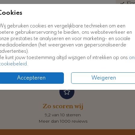
Kla
euk
Cookies
Wij gebruiken cookies en vergelijkbare technieken om een
betere gebruikerservaring te bieden, ons websiteverkeer en
onze prestaties te analyseren en voor marketing- en sociale
Formate
mediadoeleinden (het weergeven van gepersonaliseerde
advertenties).
Je kunt jouw toestemming altijd wijzigen of intrekken op ons
on
cookiebeleid
.
Accepteren
Weigeren
Zo scoren wij
9,2 van 10 sterren
Meer dan 1000 reviews