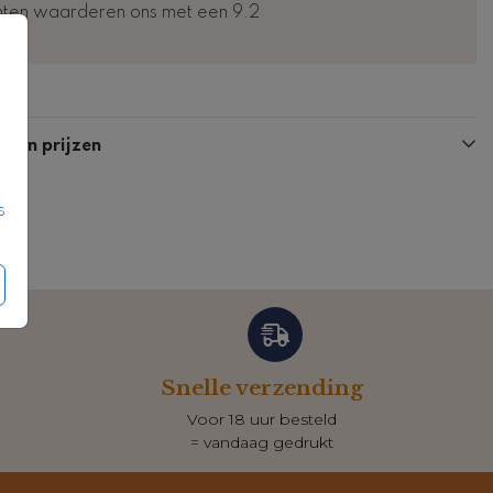
nten waarderen ons met een 9.2
n en prijzen
s
Snelle verzending
Voor 18 uur besteld
= vandaag gedrukt