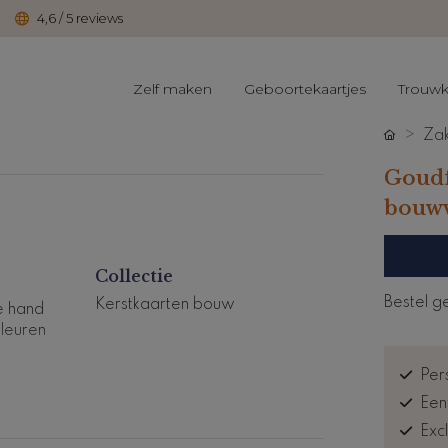
4,6 / 5 reviews
Zelf maken
Geboortekaartjes
Trouwk
Zak
Goudf
bouwv
Collectie
Bestel g
Kerstkaarten bouw
e hand
kleuren
Pers
Een
Exc