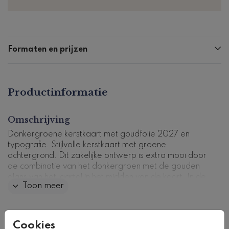
Formaten en prijzen
Productinformatie
Omschrijving
Donkergroene kerstkaart met goudfolie 2027 en
typografie. Stijlvolle kerstkaart met groene
achtergrond. Dit zakelijke ontwerp is extra mooi door
de combinatie van het donkergroen met de gouden
glans van het jaartal in het midden van de kaart. In de
Toon meer
kaart is ruimte voor het logo en een tekst die je
speciaal voor je zakenrelaties kunt plaatsen. Bestel
een drukproef en bekijk de kaart in het echt.
Collectie
Cookies