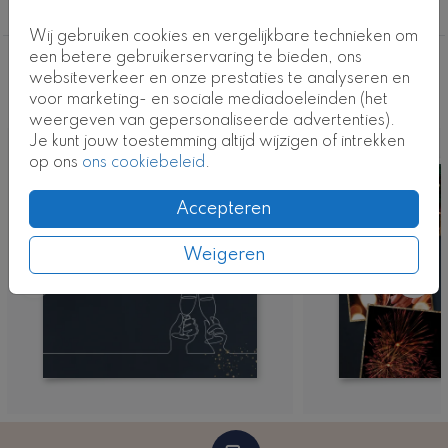
Foliedruk
Wij gebruiken cookies en vergelijkbare technieken om
een betere gebruikerservaring te bieden, ons
Deze ontwerpen vind je misschien ook
websiteverkeer en onze prestaties te analyseren en
voor marketing- en sociale mediadoeleinden (het
leuk
weergeven van gepersonaliseerde advertenties).
Je kunt jouw toestemming altijd wijzigen of intrekken
op ons
ons cookiebeleid
.
Accepteren
Weigeren