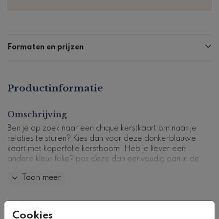
Formaten en prijzen
Productinformatie
Omschrijving
Ben je op zoek naar een chique kerstkaart om naar je
relaties te sturen? Kies dan voor deze donkerblauwe
kaart met koperfolie kerstboom. Heb je liever een
andere kleur folie? pas deze dan eenvoudig aan in de
ontwerptool.
Toon meer
Kaartcode: FD-ZK-0000
Collectie
Cookies