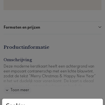
Formaten en prijzen
Productinformatie
Omschrijving
Deze moderne kerstkaart heeft een achtergrond van
een imposant containerschip met een lichte blauwtint,
zodat de tekst "Merry Christmas & Happy New Year"
in het wit duidelijk naar voren komt. De kaart is ideaal
voor haven- of containerbedrijven en biedt de
Toon meer
mogelijkheid om de achtergrond te vervangen door
een eigen foto van uw bedrijf, schip of haven. De
kaart is volledig aanpasbaar via de editor, zodat u de
Collectie