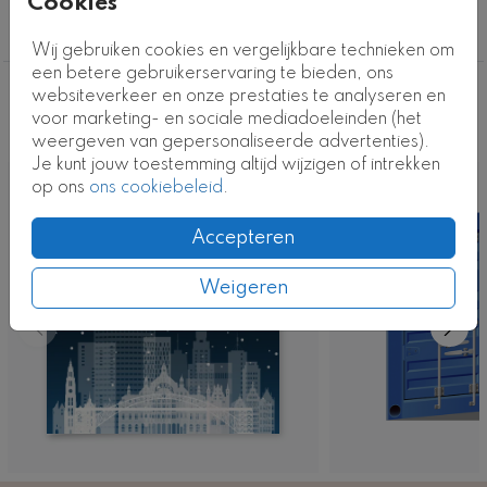
Cookies
tekst en boodschap kunt personaliseren. Een stijlvolle
en professionele manier om uw klanten en relaties fijne
Kerstkaarten haven en container
feestdagen te wensen, perfect voor de maritieme
Wij gebruiken cookies en vergelijkbare technieken om
sector.
een betere gebruikerservaring te bieden, ons
websiteverkeer en onze prestaties te analyseren en
Deze ontwerpen vind je misschien ook
Kaartcode: ZK-0887-2a
voor marketing- en sociale mediadoeleinden (het
leuk
weergeven van gepersonaliseerde advertenties).
Je kunt jouw toestemming altijd wijzigen of intrekken
op ons
ons cookiebeleid
.
Accepteren
Weigeren