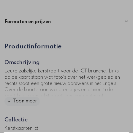
Formaten en prijzen
Productinformatie
Omschrijving
Leuke zakelijke kerstkaart voor de ICT branche. Links
op de kaart staan wat foto's over het werkgebied en
rechts staat een grote nieuwjaarswens in het Engels.
Over de kaart staan wat sterretjes en binnen in de
kaart kunt u een tekstje kwijt aan uw klanten of
Toon meer
personeel.
Kaartcode: zk-370-6
Collectie
Kerstkaarten ict