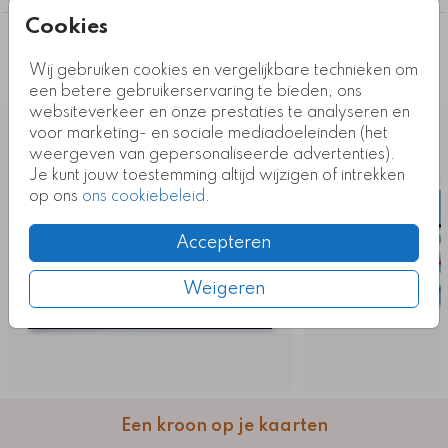
Cookies
Deze ontwerpen vind je misschien ook
Wij gebruiken cookies en vergelijkbare technieken om
leuk
een betere gebruikerservaring te bieden, ons
websiteverkeer en onze prestaties te analyseren en
voor marketing- en sociale mediadoeleinden (het
weergeven van gepersonaliseerde advertenties).
Je kunt jouw toestemming altijd wijzigen of intrekken
op ons
ons cookiebeleid
.
Accepteren
Weigeren
Een kroon op je kaarten