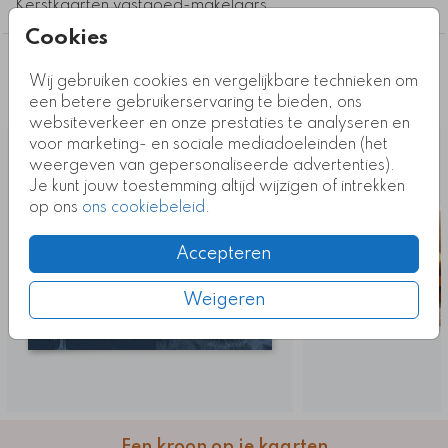
Kerstkaarten vastgoed-makelaars
Cookies
Deze ontwerpen vind je misschien ook
Wij gebruiken cookies en vergelijkbare technieken om
leuk
een betere gebruikerservaring te bieden, ons
websiteverkeer en onze prestaties te analyseren en
voor marketing- en sociale mediadoeleinden (het
weergeven van gepersonaliseerde advertenties).
Je kunt jouw toestemming altijd wijzigen of intrekken
op ons
ons cookiebeleid
.
Accepteren
Weigeren
Een kroon op je kaarten