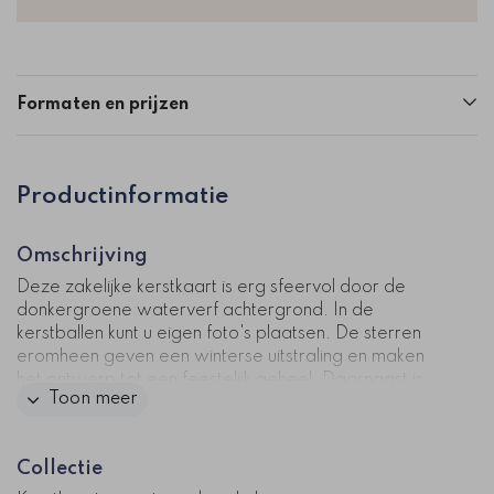
Formaten en prijzen
Productinformatie
Omschrijving
Deze zakelijke kerstkaart is erg sfeervol door de
donkergroene waterverf achtergrond. In de
kerstballen kunt u eigen foto's plaatsen. De sterren
eromheen geven een winterse uitstraling en maken
het ontwerp tot een feestelijk geheel. Daarnaast is
Toon meer
het mogelijk om uw bedrijfsnaam op de voorkant van
de kaart te plaatsen.
Collectie
Kaartcode: zk-0475-4