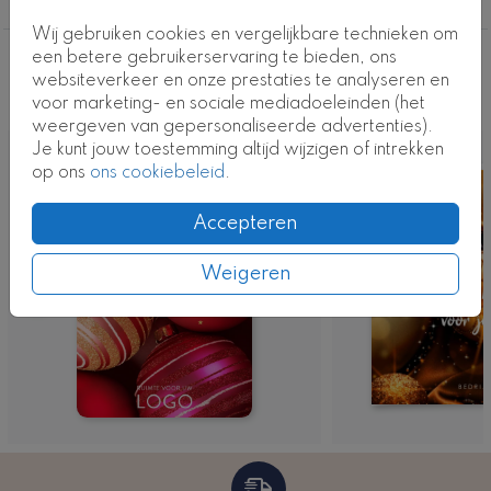
Wij gebruiken cookies en vergelijkbare technieken om
een betere gebruikerservaring te bieden, ons
Deze ontwerpen vind je misschien ook
websiteverkeer en onze prestaties te analyseren en
leuk
voor marketing- en sociale mediadoeleinden (het
weergeven van gepersonaliseerde advertenties).
Je kunt jouw toestemming altijd wijzigen of intrekken
op ons
ons cookiebeleid
.
Accepteren
Weigeren