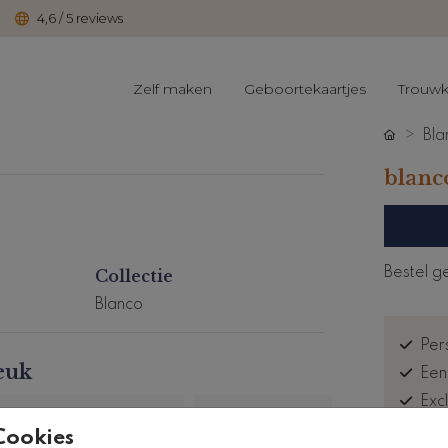
4,6 / 5 reviews
Zelf maken
Geboortekaartjes
Trouwk
Bla
blanc
Bestel g
Collectie
Blanco
Pers
euk
Een
Exc
Kla
Cookies