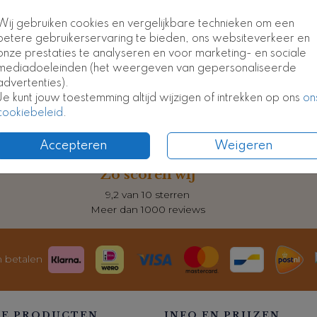
Wij gebruiken cookies en vergelijkbare technieken om een
betere gebruikerservaring te bieden, ons websiteverkeer en
onze prestaties te analyseren en voor marketing- en sociale
mediadoeleinden (het weergeven van gepersonaliseerde
Formate
advertenties).
Je kunt jouw toestemming altijd wijzigen of intrekken op ons
on
cookiebeleid
.
Accepteren
Weigeren
Zo scoren wij
9,2 van 10 sterren
Meer dan 1000 reviews
n betalen
E PRODUCTEN
INFO EN PRIJZEN