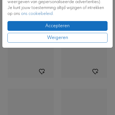
weergeven van gepersonaliseerde advertenties).
Je kunt jouw toestemming altijd wijzigen of intrekken
op ons
ons cookiebeleid
.
BIJZONDERE VORM
BIJZONDERE VORM
Accepteren
Weigeren