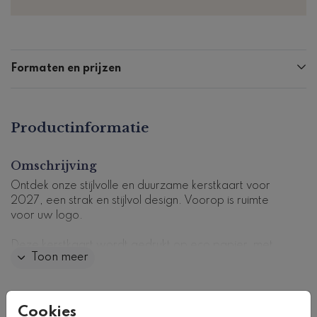
Formaten en prijzen
Productinformatie
Omschrijving
Ontdek onze stijlvolle en duurzame kerstkaart voor
2027, een strak en stijlvol design. Voorop is ruimte
voor uw logo.
Deze kerstkaart wordt gedrukt op eco papier, met
Toon meer
keuze uit twee soorten. In dit voorbeeld tonen we ons
standaard eco papier circle. Bestel eerst een
drukproef om het resultaat te beoordelen.
Collectie
Cookies