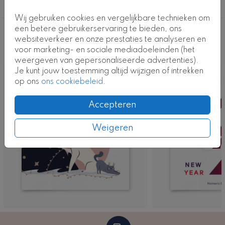
Kaartcode: D-KZ-0840-2
Kerstkaarten
Wij gebruiken cookies en vergelijkbare technieken om
een betere gebruikerservaring te bieden, ons
Deze ontwerpen vind je misschien ook
websiteverkeer en onze prestaties te analyseren en
voor marketing- en sociale mediadoeleinden (het
leuk
weergeven van gepersonaliseerde advertenties).
Je kunt jouw toestemming altijd wijzigen of intrekken
op ons
ons cookiebeleid
.
Accepteren
Weigeren