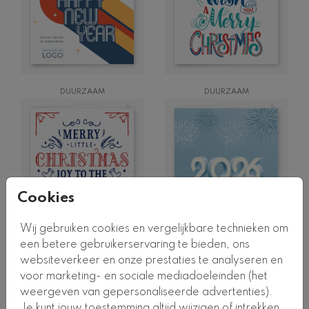
DUURZAAM
DUURZAAM
Cookies
Wij gebruiken cookies en vergelijkbare technieken om
DUURZAAM
DUURZAAM
een betere gebruikerservaring te bieden, ons
websiteverkeer en onze prestaties te analyseren en
voor marketing- en sociale mediadoeleinden (het
weergeven van gepersonaliseerde advertenties).
Je kunt jouw toestemming altijd wijzigen of intrekken