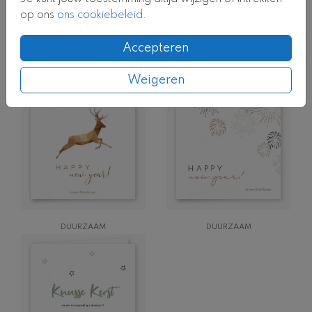
op ons
ons cookiebeleid
.
Accepteren
Weigeren
DUURZAAM
DUURZAAM
DUURZAAM
DUURZAAM