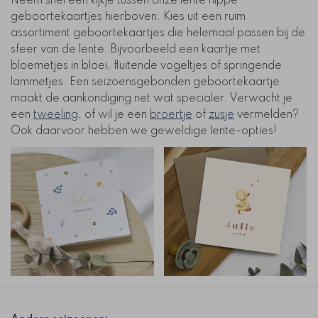
Neem snel een kijkje tussen onze lente hippe
geboortekaartjes hierboven. Kies uit een ruim
assortiment geboortekaartjes die helemaal passen bij de
sfeer van de lente. Bijvoorbeeld een kaartje met
bloemetjes in bloei, fluitende vogeltjes of springende
lammetjes. Een seizoensgebonden geboortekaartje
maakt de aankondiging net wat specialer. Verwacht je
een
tweeling
, of wil je een
broertje
of
zusje
vermelden?
Ook daarvoor hebben we geweldige lente-opties!