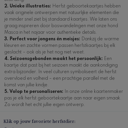
2. Unieke illustraties:
Herfst geboortekaartjes hebben
vaak originele ontwerpen met natuurlijke elementen die
je minder snel ziet bij standaard kaartjes. We laten ons
graag inspireren door boswandelingen met onze hond
Masca in het najaar voor authentieke details.
3. Perfect voor jongens én meisjes:
Dankzij de warme
kleuren en zachte vormen passen herfstkaartjes bij elk
geslacht – ook als je het nog niet weet.
4. Seizoensgebonden maakt het persoonlijk:
Een
kaartje dat past bij het seizoen maakt de aankondiging
extra bijzonder. In veel culturen symboliseert de herfst
overvloed en volheid – een prachtige parallel met de
komst van jullie kindje.
5. Volop te personaliseren:
In onze online kaartenmaker
pas je elk herfst geboortekaartje aan naar eigen smaak.
Zo wordt het echt jullie eigen ontwerp.
Klik op jouw favoriete herfstdier: