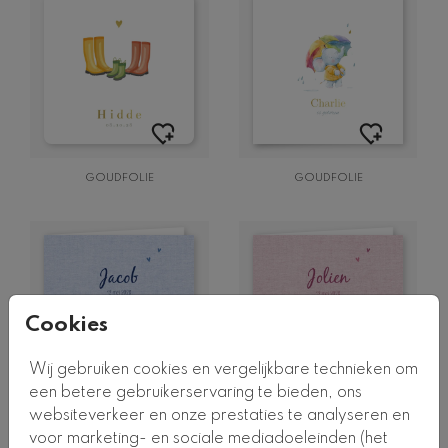
GOUDFOLIE
GOUDFOLIE
Cookies
Wij gebruiken cookies en vergelijkbare technieken om
een betere gebruikerservaring te bieden, ons
websiteverkeer en onze prestaties te analyseren en
voor marketing- en sociale mediadoeleinden (het