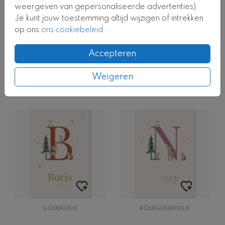
weergeven van gepersonaliseerde advertenties).
Je kunt jouw toestemming altijd wijzigen of intrekken
op ons
ons cookiebeleid
.
Accepteren
Weigeren
GOUDFOLIE
ROSÉGOUDFOLIE