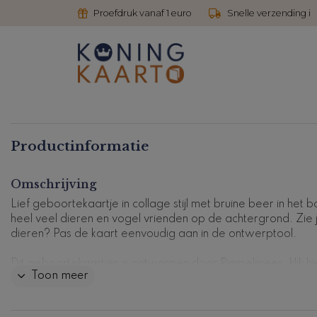
Proefdruk vanaf 1 euro
Snelle verzending i
Productinformatie
Omschrijving
Lief geboortekaartje in collage stijl met bruine beer in het 
heel veel dieren en vogel vrienden op de achtergrond. Zie ji
dieren? Pas de kaart eenvoudig aan in de ontwerptool.
Dit geboortekaartjes is ontworpen door Pimpelmees, klik
hi
Toon meer
voor alle ontwerpen
.
Kaartcode: 089_U