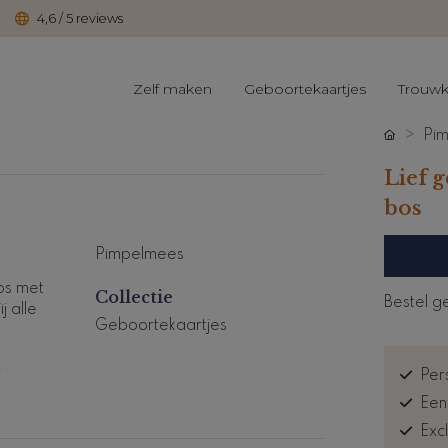
4,6 / 5 reviews
Zelf maken
Geboortekaartjes
Trouwk
Pi
Lief 
bos
Pimpelmees
bos met
Collectie
Bestel g
j alle
Geboortekaartjes
er
Pers
Een
Exc