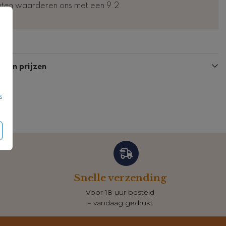
nten waarderen ons met een 9.2
n en prijzen
s
Snelle verzending
Voor 18 uur besteld
= vandaag gedrukt