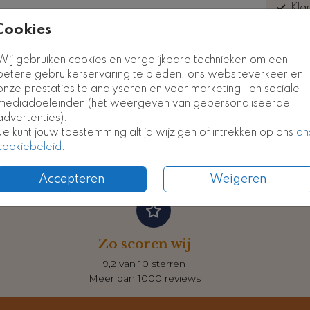
Kla
euk
Cookies
Wij gebruiken cookies en vergelijkbare technieken om een
betere gebruikerservaring te bieden, ons websiteverkeer en
onze prestaties te analyseren en voor marketing- en sociale
Formate
mediadoeleinden (het weergeven van gepersonaliseerde
advertenties).
Je kunt jouw toestemming altijd wijzigen of intrekken op ons
on
cookiebeleid
.
Accepteren
Weigeren
Zo scoren wij
9,2 van 10 sterren
Meer dan 1000 reviews