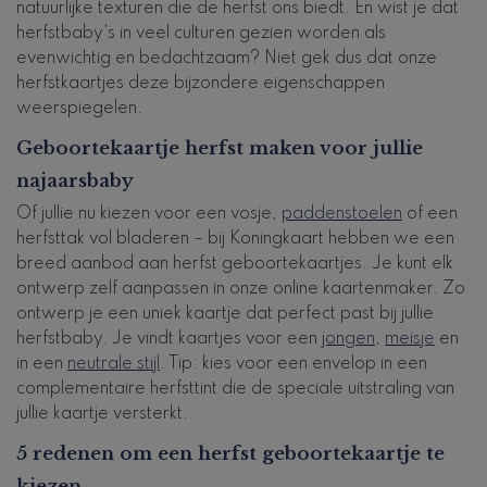
natuurlijke texturen die de herfst ons biedt. En wist je dat
herfstbaby's in veel culturen gezien worden als
evenwichtig en bedachtzaam? Niet gek dus dat onze
herfstkaartjes deze bijzondere eigenschappen
weerspiegelen.
Geboortekaartje herfst maken voor jullie
najaarsbaby
Of jullie nu kiezen voor een vosje,
paddenstoelen
of een
herfsttak vol bladeren – bij Koningkaart hebben we een
breed aanbod aan herfst geboortekaartjes. Je kunt elk
ontwerp zelf aanpassen in onze online kaartenmaker. Zo
ontwerp je een uniek kaartje dat perfect past bij jullie
herfstbaby. Je vindt kaartjes voor een
jongen
,
meisje
en
in een
neutrale stijl
. Tip: kies voor een envelop in een
complementaire herfsttint die de speciale uitstraling van
jullie kaartje versterkt.
5 redenen om een herfst geboortekaartje te
kiezen