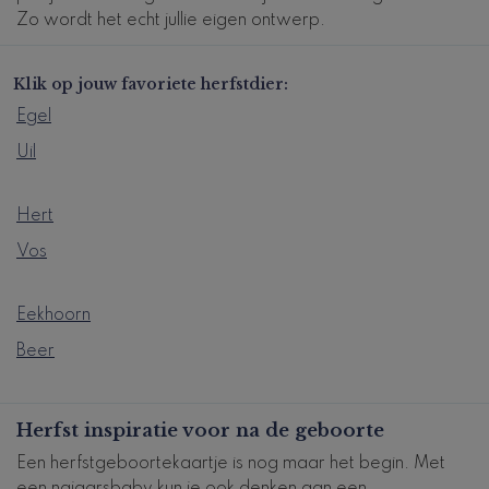
Zo wordt het echt jullie eigen ontwerp.
Klik op jouw favoriete herfstdier:
Egel
Uil
Hert
Vos
Eekhoorn
Beer
Herfst inspiratie voor na de geboorte
Een herfstgeboortekaartje is nog maar het begin. Met
een najaarsbaby kun je ook denken aan een