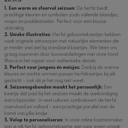
1. Een warm en sfeervol seizoen:
De herfst biedt
prachtige kleuren en symbolen zoals vallende blaadjes,
vosjes en paddestoelen. Perfect voor een knusse
uitstraling.
2. Unieke illustraties:
Herfst geboortekaartjes hebben
vaak originele ontwerpen met natuurlijke elementen die
je minder snel ziet bij standaard kaartjes. We laten ons
graag inspireren door boswandelingen met onze hond
Masca in het najaar voor authentieke details.
3. Perfect voor jongens én meisjes:
Dankzij de warme
kleuren en zachte vormen passen herfstkaartjes bij elk
geslacht – ook als je het nog niet weet.
4. Seizoensgebonden maakt het persoonlijk:
Een
kaartje dat past bij het seizoen maakt de aankondiging
extra bijzonder. In veel culturen symboliseert de herfst
overvloed en volheid – een prachtige parallel met de
komst van jullie kindje.
5. Volop te personaliseren:
In onze online kaartenmaker
pas je elk herfst geboortekaartje aan naar eigen smaak.