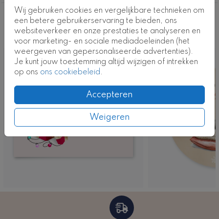
Wij gebruiken cookies en vergelijkbare technieken om
Deze ontwerpen vind je misschien ook
een betere gebruikerservaring te bieden, ons
websiteverkeer en onze prestaties te analyseren en
leuk
voor marketing- en sociale mediadoeleinden (het
weergeven van gepersonaliseerde advertenties).
Je kunt jouw toestemming altijd wijzigen of intrekken
op ons
ons cookiebeleid
.
Accepteren
Weigeren