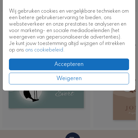
geboortekaartje-jongen
Wij gebruiken cookies en vergelijkbare technieken om
een betere gebruikerservaring te bieden, ons
Deze ontwerpen vind je misschien ook
websiteverkeer en onze prestaties te analyseren en
voor marketing- en sociale mediadoeleinden (het
leuk
weergeven van gepersonaliseerde advertenties).
Je kunt jouw toestemming altijd wijzigen of intrekken
Kaart
Ka
op ons
ons cookiebeleid
.
Accepteren
Weigeren