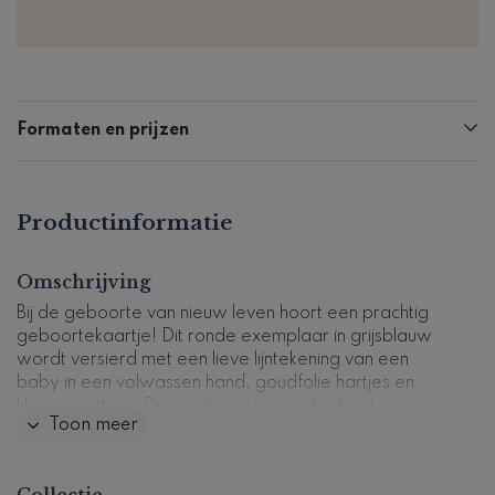
Formaten en prijzen
Productinformatie
Omschrijving
Bij de geboorte van nieuw leven hoort een prachtig
geboortekaartje! Dit ronde exemplaar in grijsblauw
wordt versierd met een lieve lijntekening van een
baby in een volwassen hand, goudfolie hartjes en
kleine spetters. De naam van je zoontje komt in
Toon meer
glimmend gouden letters voorop. Op de achterzijde is
ruimte voor een lief gedichtje.
Collectie