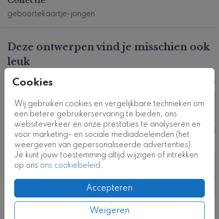
Dit product maakt deel uit van
een complete set in
deze stijl.
geboortekaartje-jongen
Kaartcode: 0746-j
Deze ontwerpen vind je misschien ook
leuk
Cookies
Kaart
Ka
Wij gebruiken cookies en vergelijkbare technieken om
een betere gebruikerservaring te bieden, ons
websiteverkeer en onze prestaties te analyseren en
voor marketing- en sociale mediadoeleinden (het
weergeven van gepersonaliseerde advertenties).
Je kunt jouw toestemming altijd wijzigen of intrekken
op ons
ons cookiebeleid
.
Accepteren
Weigeren