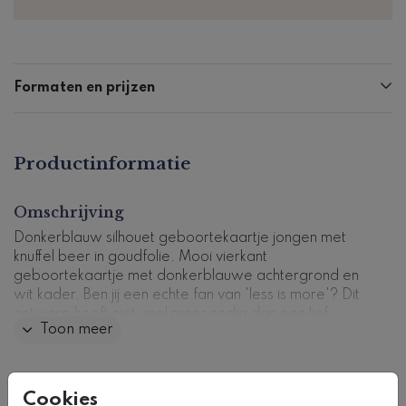
Formaten en prijzen
Productinformatie
Omschrijving
Donkerblauw silhouet geboortekaartje jongen met
knuffel beer in goudfolie. Mooi vierkant
geboortekaartje met donkerblauwe achtergrond en
wit kader. Ben jij een echte fan van 'less is more'? Dit
ontwerp heeft niet veel meer nodig dan een lief
Toon meer
silhouet in goud en een mooi lettertype. Pas de kaart
naar wens aan in de ontwerptool en bestel een
drukproef.
Collectie
Cookies