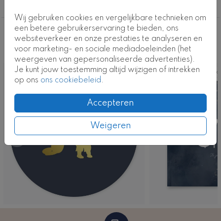
Kaartcode: FD-0606-j1
Foliedruk
Wij gebruiken cookies en vergelijkbare technieken om
een betere gebruikerservaring te bieden, ons
Deze ontwerpen vind je misschien ook
websiteverkeer en onze prestaties te analyseren en
voor marketing- en sociale mediadoeleinden (het
leuk
weergeven van gepersonaliseerde advertenties).
Je kunt jouw toestemming altijd wijzigen of intrekken
Sluitsticker
Ka
op ons
ons cookiebeleid
.
Accepteren
Weigeren