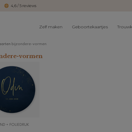
4,6 / 5 reviews
Zelf maken
Geboortekaartjes
Trouwk
aarten
bijzondere-vormen
ondere-vormen
ND + FOLIEDRUK