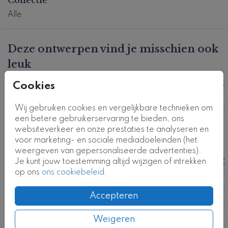
Dit product maakt deel uit van
een complete set in
Alle
deze stijl.
Kaartcode: T0518-2
Deze ontwerpen vind je misschien ook
leuk
Cookies
Kaart
Ka
Wij gebruiken cookies en vergelijkbare technieken om
een betere gebruikerservaring te bieden, ons
websiteverkeer en onze prestaties te analyseren en
voor marketing- en sociale mediadoeleinden (het
weergeven van gepersonaliseerde advertenties).
Je kunt jouw toestemming altijd wijzigen of intrekken
op ons
ons cookiebeleid
.
Accepteren
Weigeren