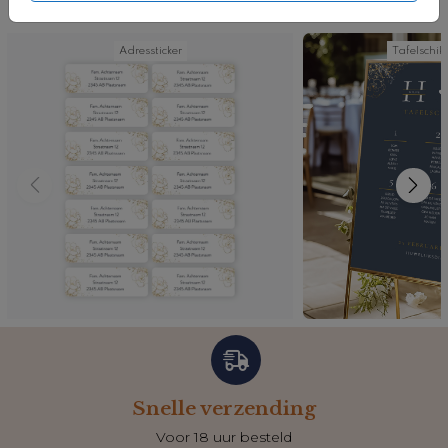
Nog meer in deze stijl
Adressticker
Tafelschi
Snelle verzending
Voor 18 uur besteld