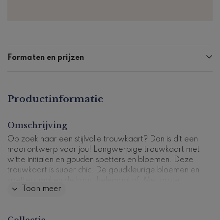
Formaten en prijzen
Productinformatie
Omschrijving
Op zoek naar een stijlvolle trouwkaart? Dan is dit een
mooi ontwerp voor jou! Langwerpige trouwkaart met
witte initialen en gouden spetters en bloemen. Deze
trouwkaart is super chic. De goudkleurige bloemen en
spetters maken de kaart helemaal af. Met grote
Toon meer
stijlvolle typografie staan de initialen van jou en je
partner op de kaart. Pas de kaart naar wens aan in
onze ontwerptool en bestel een proefdruk.
Collectie