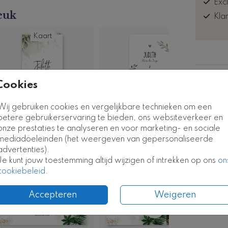
Exc
euk
Kla
Kaart
Formate
Cookies
Wij gebruiken cookies en vergelijkbare technieken om een
betere gebruikerservaring te bieden, ons websiteverkeer en
onze prestaties te analyseren en voor marketing- en sociale
mediadoeleinden (het weergeven van gepersonaliseerde
advertenties).
Je kunt jouw toestemming altijd wijzigen of intrekken op ons
on
Fotokaart
cookiebeleid
.
Accepteren
Weigeren