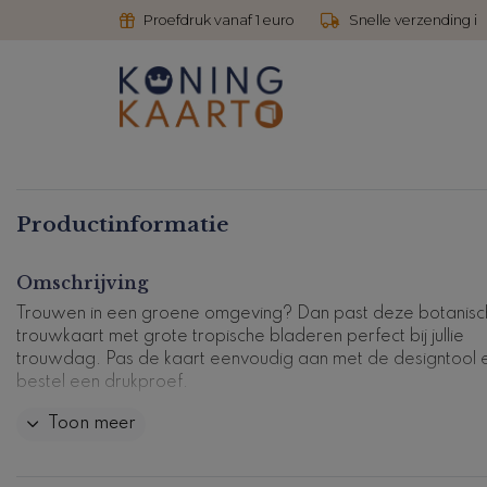
Proefdruk vanaf 1 euro
Snelle verzending i
Productinformatie
Omschrijving
Trouwen in een groene omgeving? Dan past deze botanisc
trouwkaart met grote tropische bladeren perfect bij jullie
trouwdag. Pas de kaart eenvoudig aan met de designtool 
bestel een drukproef.
Toon meer
Dit product maakt deel uit van
een complete set in deze stijl
Kaartcode: FD-T0494-1