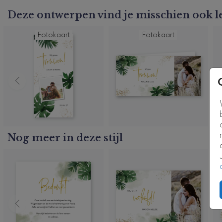
Deze ontwerpen vind je misschien ook l
Fotokaart
Fotokaart
Nog meer in deze stijl