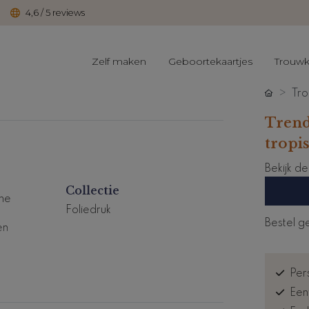
4,6 / 5 reviews
Zelf maken
Geboortekaartjes
Trouwk
Tro
Trend
tropi
Bekijk d
Collectie
he
Foliedruk
Bestel g
en
.
Pers
Een