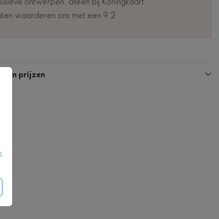
lusieve ontwerpen, alleen bij Koningkaart
nten waarderen ons met een 9.2
Kaart
Kaart
n en prijzen
s
Fotokaart