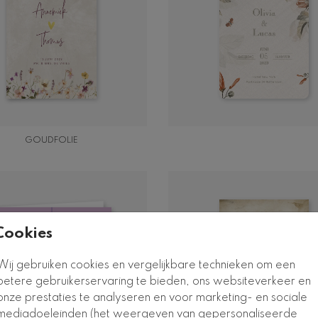
GOUDFOLIE
Cookies
Wij gebruiken cookies en vergelijkbare technieken om een
betere gebruikerservaring te bieden, ons websiteverkeer en
onze prestaties te analyseren en voor marketing- en sociale
mediadoeleinden (het weergeven van gepersonaliseerde