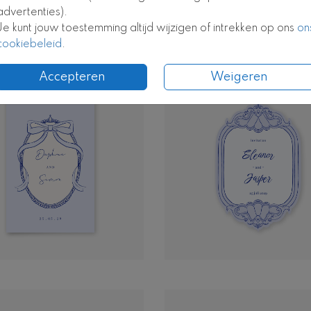
advertenties).
Je kunt jouw toestemming altijd wijzigen of intrekken op ons
on
cookiebeleid
.
Accepteren
Weigeren